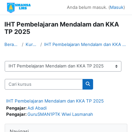
Lewati ke konten utama
Anda belum masuk. (
Masuk
)
IHT Pembelajaran Mendalam dan KKA
TP 2025
Beranda
Kursus
IHT Pembelajaran Mendalam dan KKA TP 2025
Kategori kursus
Cari kursus
Cari kursus
IHT Pembelajaran Mendalam dan KKA TP 2025
Pengajar:
Adi Abadi
Pengajar:
GuruSMAN1PTK Wiwi Lasmanah
Blok
Abaikan Navigasi
Navigasi