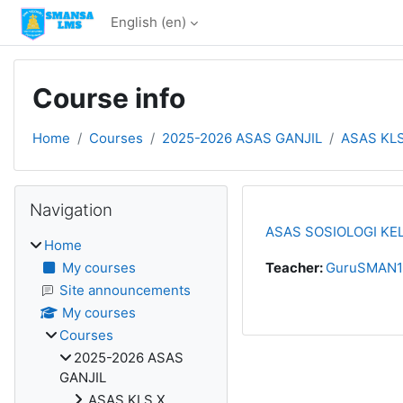
Skip to main content
English ‎(en)‎
Course info
Home
Courses
2025-2026 ASAS GANJIL
ASAS KLS
Blocks
Skip Navigation
Navigation
ASAS SOSIOLOGI KEL
Home
My courses
Teacher:
GuruSMAN1P
Site announcements
My courses
Courses
2025-2026 ASAS
GANJIL
ASAS KLS X