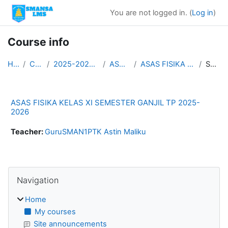
Skip to main content
You are not logged in. (
Log in
)
Course info
Home
Courses
2025-2026 ASAS GANJIL
ASAS KLS XI
ASAS FISIKA KELAS XI GANJIL
Summary
ASAS FISIKA KELAS XI SEMESTER GANJIL TP 2025-
2026
Teacher:
GuruSMAN1PTK Astin Maliku
Blocks
Skip Navigation
Navigation
Home
My courses
Site announcements