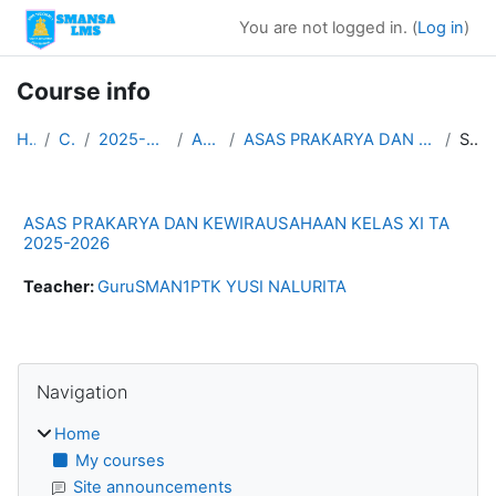
Skip to main content
You are not logged in. (
Log in
)
Course info
Home
Courses
2025-2026 ASAS GANJIL
ASAS KLS XI
ASAS PRAKARYA DAN KEWIRAUSAHAAN KELAS XI TA 2025-2026
Summary
ASAS PRAKARYA DAN KEWIRAUSAHAAN KELAS XI TA
2025-2026
Teacher:
GuruSMAN1PTK YUSI NALURITA
Blocks
Skip Navigation
Navigation
Home
My courses
Site announcements