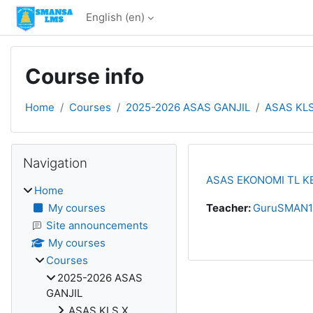
Skip to main content
English ‎(en)‎
Course info
Home
Courses
2025-2026 ASAS GANJIL
ASAS KLS
Blocks
Skip Navigation
Navigation
ASAS EKONOMI TL KE
Home
My courses
Teacher:
GuruSMAN1P
Site announcements
My courses
Courses
2025-2026 ASAS
GANJIL
ASAS KLS X