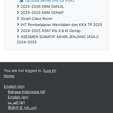
Uji coba Server lms for PSAJ
2025-2026 KBM GANJIL
2024-2025 KBM GENAP
Smart Class Room
IHT Pembelajaran Mendalam dan KKA TP 2025
2024-2025 ASAT Kls X & XI Genap
ASESMEN SUMATIF AKHIR JENJANG (ASAJ)
2024-2025
Blocks
You are not logged in. (
Log in
)
Home
English ‎(en)‎
Bahasa Indonesia ‎(id)‎
English ‎(en)‎
العربية ‎(ar)‎
简体中文 ‎(zh_cn)‎