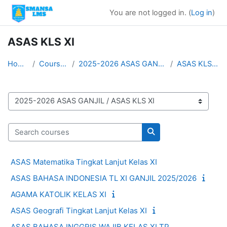
Skip to main content
You are not logged in. (
Log in
)
ASAS KLS XI
Home
Courses
2025-2026 ASAS GANJIL
ASAS KLS XI
Course categories
Search courses
Search courses
ASAS Matematika Tingkat Lanjut Kelas XI
ASAS BAHASA INDONESIA TL XI GANJIL 2025/2026
AGAMA KATOLIK KELAS XI
ASAS Geografi Tingkat Lanjut Kelas XI
ASAS BAHASA INGGRIS WAJIB KELAS XI TP